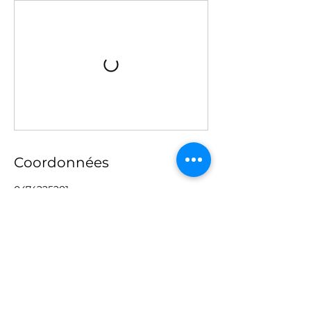
Coordonnées
0474225281
wksurvival@gmail.com
Wavre, Belgique