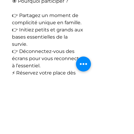
🎯 Pourquoi participer ?
👉 Partagez un moment de
complicité unique en famille.
👉 Initiez petits et grands aux
bases essentielles de la
survie.
👉 Déconnectez-vous des
écrans pour vous reconnecter
à l’essentiel.
⚡ Réservez votre place dès
maintenant
Tarif : 50 € / adulte
75 € / 1 adulte + 1
enfant
📅 Choisissez votre date et
vivez une demi-journée