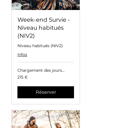
Week-end Survie -
Niveau habitués
(NIV2)
Niveau habitués (NIV2)
Infos
Chargement des jours...
215
215 €
euros
Réserver