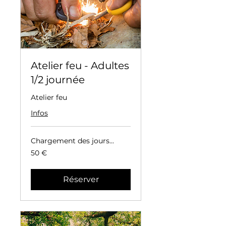
Atelier feu - Adultes
1/2 journée
Atelier feu
Infos
Chargement des jours...
50
50 €
euros
Réserver