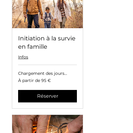
Initiation à la survie
en famille
Infos
Chargement des jours...
À
À partir de 95 €
partir
de
95
euros
Réserver