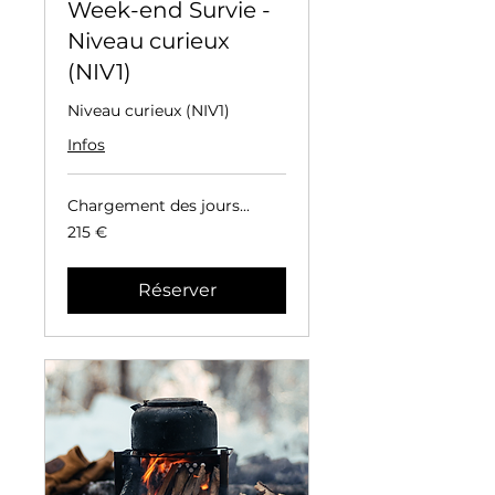
Week-end Survie -
Niveau curieux
(NIV1)
Niveau curieux (NIV1)
Infos
Chargement des jours...
215
215 €
euros
Réserver